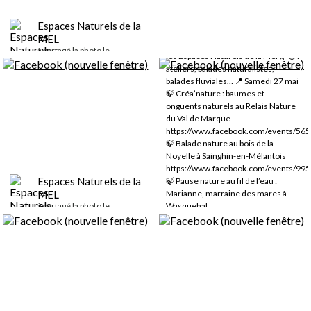
à partagé la photo le
de la Deûle pour ce mois de juin 🌿🌞
https://www.facebook.com/events/54
26/05/2023
Espaces Naturels de la
Envie d’évasion ce week-end ? Un
MEL
beau programme vous attend dans
à partagé la photo le
les Espaces Naturels de la Mel 🌿😀 :
01/06/2023
ateliers, balades naturalistes,
Les parcs des Espaces Naturels de la
balades fluviales… 📍 Samedi 27 mai
Espaces Naturels de la
MEL passent en mode été 🌿🌞.
🍃 Créa’nature : baumes et
@Mosaïc, le jardin des cultures, Les
MEL
onguents naturels au Relais Nature
Prés du Hem et le Musée de Plein
à partagé la photo le
du Val de Marque
31/05/2023
Air, Villeneuve d'Ascq sont ouverts
https://www.facebook.com/events/56
du : 🌿 lundi au vendredi de 10h à
🦋🐞🐜🌿Un atelier nature, aux Les
🍃 Balade nature au bois de la
18h 🌿 les samedis et dimanches de
Prés du Hem, cela vous tente ? 🌞😀
Noyelle à Sainghin-en-Mélantois
10h à 19h
🔽
https://www.facebook.com/events/99
Espaces Naturels de la
🍃 Pause nature au fil de l’eau :
MEL
Marianne, marraine des mares à
à partagé la photo le
Wasquehal
30/05/2023
https://www.facebook.com/events/95
Une balade à la découverte des
📍 Dimanche 28 mai 🍃 Balade
petits habitants des zones humides
naturaliste : fêtons la nature à
😀, c'est ce que nous vous
Santes
proposons de faire demain après-
https://www.facebook.com/events/70
midi à Bouvines. Rendez-vous à
🍃 Fête de la Nature : biodiversité en
14h. Une mare, deux mares, c'est la
fête au Relais Nature du Parc de la
fête des mares
Deûle