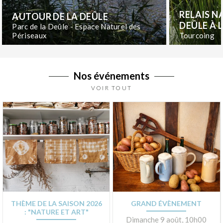
RELAIS N
AUTOUR DE LA DEÛLE
DEÛLE À 
Parc de la Deûle - Espace Naturel des
Périseaux
Tourcoing
Nos événements
VOIR TOUT
THÈME DE LA SAISON 2026
GRAND ÉVÈNEMENT
: "NATURE ET ART"
Dimanche 9 août, 10h00