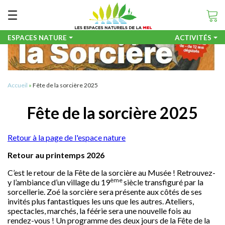
Aller
Panneau de gestion des cookies

au
contenu
principal
ESPACES NATURE
ACTIVITÉS
er
Accueil
Fête de la sorcière 2025
erche
Fête de la sorcière 2025
Retour à la page de l'espace nature
Retour au printemps 2026
C’est le retour de la Fête de la sorcière au Musée ! Retrouvez-
ème
y l’ambiance d’un village du 19
siècle transfiguré par la
sorcellerie. Zoé la sorcière sera présente aux côtés de ses
invités plus fantastiques les uns que les autres. Ateliers,
spectacles, marchés, la féérie sera une nouvelle fois au
rendez-vous ! Un programme des deux jours de la Fête de la