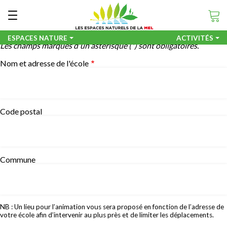
Aller
Panneau de gestion des cookies

au
Formulaire nature à deux pas
contenu
principal
ESPACES NATURE
ACTIVITÉS
Les champs marqués d'un astérisque (*) sont obligatoires.
Nom et adresse de l'école
er
erche
Code postal
Commune
NB : Un lieu pour l’animation vous sera proposé en fonction de l’adresse de
votre école afin d’intervenir au plus près et de limiter les déplacements.