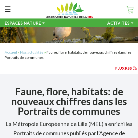
Aller
Panneau de gestion des cookies

au
contenu
principal
ESPACES NATURE
ACTIVITÉS
er
Accueil
Nos actualités
Faune, flore, habitats: de nouveaux chiffres dans les
Portraits de communes
erche
FLUX RSS
Faune, flore, habitats: de
nouveaux chiffres dans les
Portraits de communes
La Métropole Européenne de Lille (MEL) a enrichi les
Portraits de communes publiés par l’Agence de