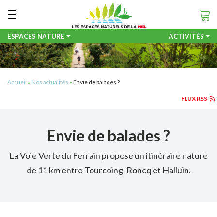
Aller
Panneau de gestion des cookies

au
contenu
principal
ESPACES NATURE
ACTIVITÉS
er
Accueil
Nos actualités
Envie de balades ?
FLUX RSS
erche
Envie de balades ?
La Voie Verte du Ferrain propose un itinéraire nature
de 11 km entre Tourcoing, Roncq et Halluin.